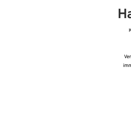
Ha
K
Ver
imm