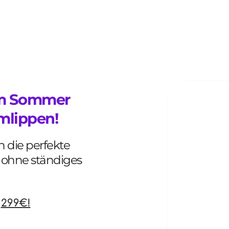
em Sommer 
mlippen!
 die perfekte 
 ohne ständiges 
299€!